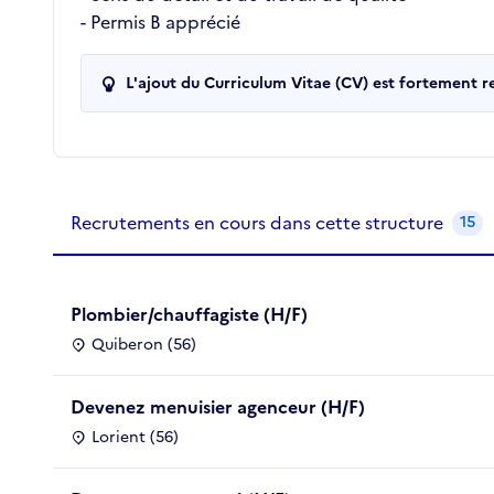
- Permis B apprécié
L'ajout du Curriculum Vitae (CV) est fortement 
Recrutements de la structure
slide
1
of 1
Recrutements en cours dans cette structure
15
Plombier/chauffagiste (H/F)
Quiberon (56)
Devenez menuisier agenceur (H/F)
Lorient (56)