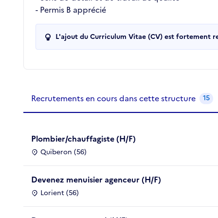
- Permis B apprécié
L'ajout du Curriculum Vitae (CV) est fortement 
Recrutements de la structure
slide
1
of 1
Recrutements en cours dans cette structure
15
Plombier/chauffagiste (H/F)
Quiberon (56)
Devenez menuisier agenceur (H/F)
Lorient (56)