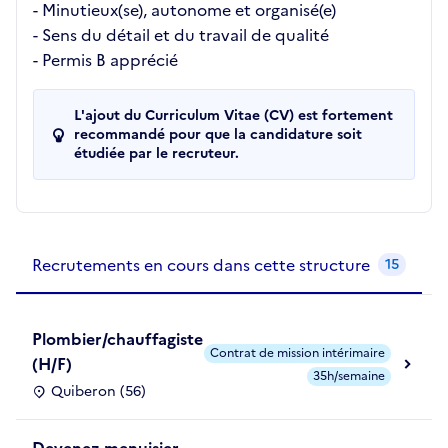
- Minutieux(se), autonome et organisé(e)
- Sens du détail et du travail de qualité
- Permis B apprécié
L'ajout du Curriculum Vitae (CV) est fortement
recommandé pour que la candidature soit
étudiée par le recruteur.
Recrutements de la structure
slide
1
of 1
Recrutements en cours dans cette structure
15
Plombier/chauffagiste
Contrat de mission intérimaire
(H/F)
35h/semaine
Quiberon (56)
Devenez menuisier