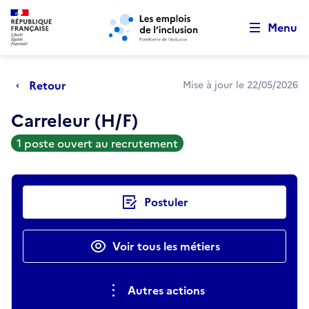
Retour au début de la page
Panneau de gestion des cookies
Aller au menu principal
Aller au contenu principal
Menu
Retour
Mise à jour le 22/05/2026
Carreleur (H/F)
1 poste ouvert au recrutement
Actions rapides
Postuler
Voir tous les métiers
Autres actions