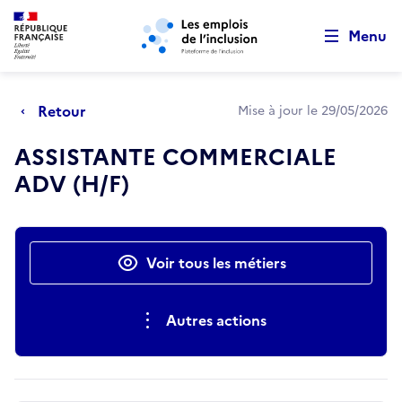
Retour au début de la page
Panneau de gestion des cookies
Aller au menu principal
Aller au contenu principal
Menu
Retour
Mise à jour le 29/05/2026
ASSISTANTE COMMERCIALE
ADV (H/F)
Actions rapides
Voir tous les métiers
Autres actions