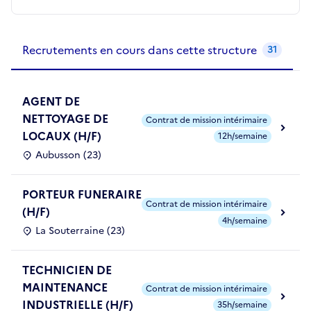
Recrutements de la structure
slide
1
of 1
Recrutements en cours dans cette structure
31
AGENT DE
NETTOYAGE DE
Contrat de mission intérimaire
LOCAUX (H/F)
12h/semaine
Aubusson (23)
PORTEUR FUNERAIRE
Contrat de mission intérimaire
(H/F)
4h/semaine
La Souterraine (23)
TECHNICIEN DE
MAINTENANCE
Contrat de mission intérimaire
INDUSTRIELLE (H/F)
35h/semaine