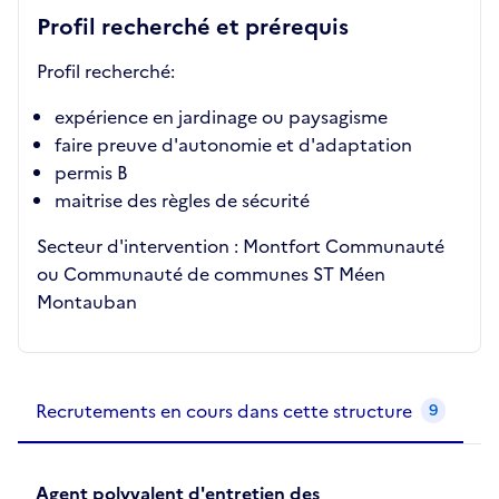
Profil recherché et prérequis
Profil recherché:
expérience en jardinage ou paysagisme
faire preuve d'autonomie et d'adaptation
permis B
maitrise des règles de sécurité
Secteur d'intervention : Montfort Communauté
ou Communauté de communes ST Méen
Montauban
Recrutements de la structure
slide
1
of 1
Recrutements en cours dans cette structure
9
Agent polyvalent d'entretien des