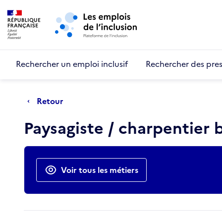
Retour au début de la page
Panneau de gestion des cookies
Aller au menu principal
Aller au contenu principal
Rechercher un emploi inclusif
Rechercher des pres
Retour
Paysagiste / charpentier b
Actions rapides
Voir tous les métiers