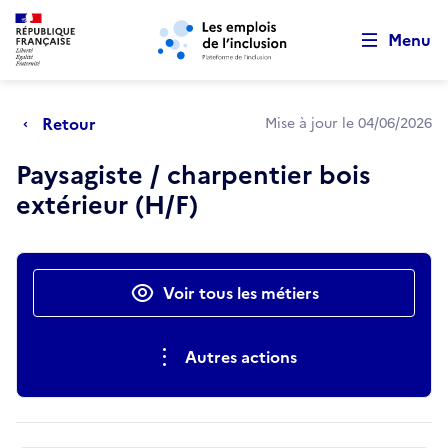
Retour au début de la page
Panneau de gestion des cookies
Aller au menu principal
Aller au contenu principal
Menu
Retour
Mise à jour le 04/06/2026
Paysagiste / charpentier bois
extérieur (H/F)
Actions rapides
Voir tous les métiers
Autres actions