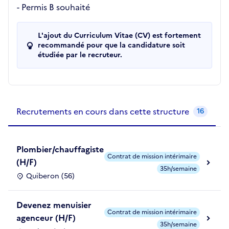
- Permis B souhaité
L'ajout du Curriculum Vitae (CV) est fortement
recommandé pour que la candidature soit
étudiée par le recruteur.
Recrutements de la structure
slide
1
of 1
Recrutements en cours dans cette structure
16
Plombier/chauffagiste
Contrat de mission intérimaire
(H/F)
35h/semaine
Quiberon (56)
Devenez menuisier
Contrat de mission intérimaire
agenceur (H/F)
35h/semaine