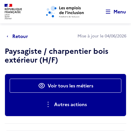
Retour au début de la page
Panneau de gestion des cookies
Aller au menu principal
Aller au contenu principal
Menu
Retour
Mise à jour le 04/06/2026
Paysagiste / charpentier bois
extérieur (H/F)
Actions rapides
Voir tous les métiers
Autres actions