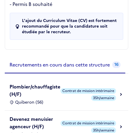
- Permis B souhaité
L'ajout du Curriculum Vitae (CV) est fortement
recommandé pour que la candidature soit
étudiée par le recruteur.
Recrutements de la structure
slide
1
of 1
Recrutements en cours dans cette structure
16
Plombier/chauffagiste
Contrat de mission intérimaire
(H/F)
35h/semaine
Quiberon (56)
Devenez menuisier
Contrat de mission intérimaire
agenceur (H/F)
35h/semaine