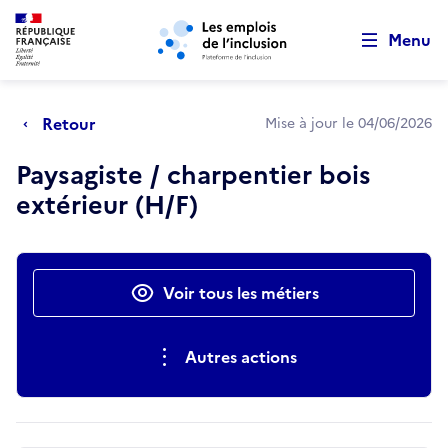
Retour au début de la page
Panneau de gestion des cookies
Aller au menu principal
Aller au contenu principal
Menu
Retour
Mise à jour le 04/06/2026
Paysagiste / charpentier bois
extérieur (H/F)
Actions rapides
Voir tous les métiers
Autres actions