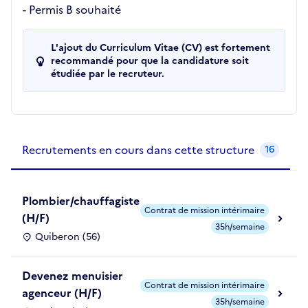
- Permis B souhaité
L'ajout du Curriculum Vitae (CV) est fortement
recommandé pour que la candidature soit
étudiée par le recruteur.
Recrutements de la structure
slide
1
of 1
Recrutements en cours dans cette structure
16
Plombier/chauffagiste
Contrat de mission intérimaire
(H/F)
35h/semaine
Quiberon (56)
Devenez menuisier
Contrat de mission intérimaire
agenceur (H/F)
35h/semaine