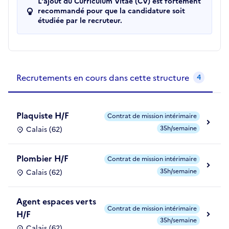
L'ajout du Curriculum Vitae (CV) est fortement
recommandé pour que la candidature soit
étudiée par le recruteur.
Recrutements de la structure
slide
1
of 1
Recrutements en cours dans cette structure
4
Plaquiste H/F
Contrat de mission intérimaire
35h/semaine
Calais (62)
Plombier H/F
Contrat de mission intérimaire
35h/semaine
Calais (62)
Agent espaces verts
Contrat de mission intérimaire
H/F
35h/semaine
Calais (62)