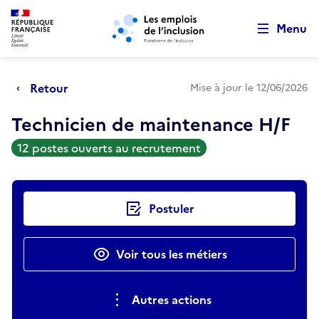
Retour au début de la page
Panneau de gestion des cookies
Aller au menu principal
Aller au contenu principal
Menu
Retour
Mise à jour le 12/06/2026
Technicien de maintenance H/F
12 postes ouverts au recrutement
Actions rapides
Postuler
Voir tous les métiers
Autres actions