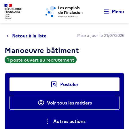
Retour au début de la page
Panneau de gestion des cookies
Aller au menu principal
Aller au contenu principal
Menu
Retour à la liste
Mise à jour le 21/07/2026
Manoeuvre bâtiment
1 poste ouvert au recrutement
Actions rapides
Postuler
Voir tous les métiers
Autres actions