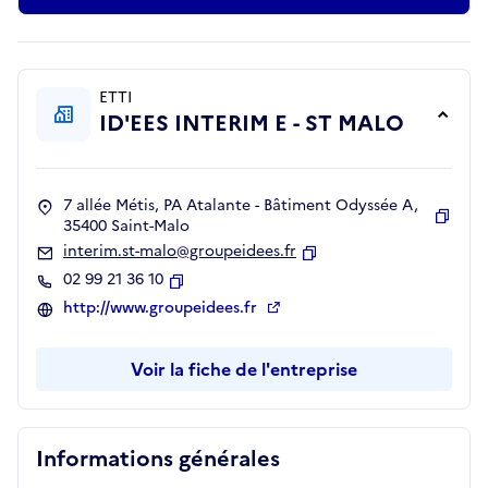
ETTI
ID'EES INTERIM E - ST MALO
7 allée Métis, PA Atalante - Bâtiment Odyssée A,
35400 Saint-Malo
Copie
interim.st-malo@groupeidees.fr
Copier
02 99 21 36 10
Copier
http://www.groupeidees.fr
Voir la fiche de l'entreprise
Informations générales