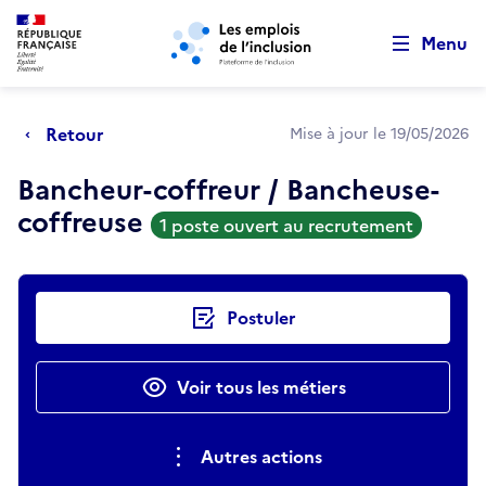
Retour au début de la page
Panneau de gestion des cookies
Aller au menu principal
Aller au contenu principal
Menu
Retour
Mise à jour le 19/05/2026
Bancheur-coffreur / Bancheuse-
coffreuse
1 poste ouvert au recrutement
Actions rapides
Postuler
Voir tous les métiers
Autres actions