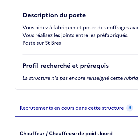
Description du poste
Vous aidez à fabriquer et poser des coffrages av
Vous réalisez les joints entre les préfabriqués.
Poste sur St Bres
Profil recherché et prérequis
La structure n'a pas encore renseigné cette rubri
Recrutements de la structure
slide
1
of 1
Recrutements en cours dans cette structure
9
Chauffeur / Chauffeuse de poids lourd