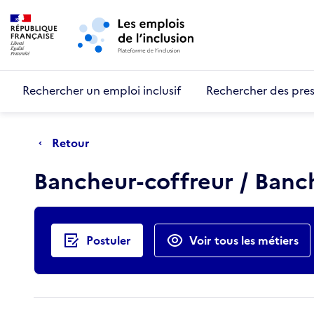
Retour au début de la page
Panneau de gestion des cookies
Aller au menu principal
Aller au contenu principal
Rechercher un emploi inclusif
Rechercher des pres
Retour
Bancheur-coffreur / Ban
Actions rapides
Postuler
Voir tous les métiers