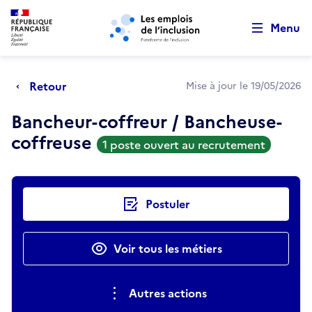
Retour au début de la page
Panneau de gestion des cookies
Aller au menu principal
Aller au contenu principal
Menu
Retour
Mise à jour le 19/05/2026
Bancheur-coffreur / Bancheuse-
coffreuse
1 poste ouvert au recrutement
Actions rapides
Postuler
Voir tous les métiers
Autres actions