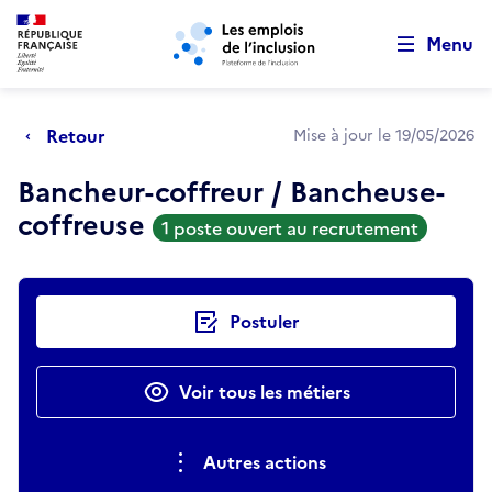
Retour au début de la page
Panneau de gestion des cookies
Aller au menu principal
Aller au contenu principal
Menu
Retour
Mise à jour le 19/05/2026
Bancheur-coffreur / Bancheuse-
coffreuse
1 poste ouvert au recrutement
Actions rapides
Postuler
Voir tous les métiers
Autres actions