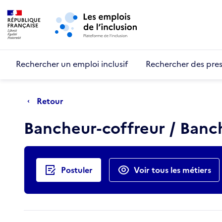
Retour au début de la page
Panneau de gestion des cookies
Aller au menu principal
Aller au contenu principal
Rechercher un emploi inclusif
Rechercher des pres
Retour
Bancheur-coffreur / Ban
Actions rapides
Postuler
Voir tous les métiers