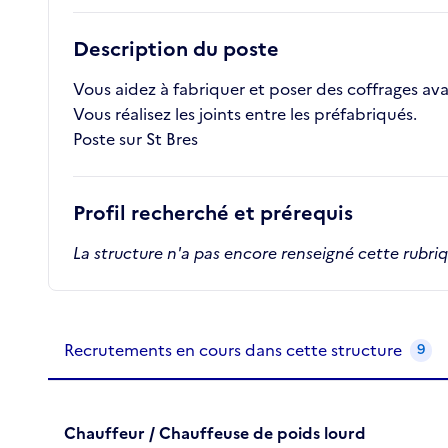
Description du poste
Vous aidez à fabriquer et poser des coffrages av
Vous réalisez les joints entre les préfabriqués.
Poste sur St Bres
Profil recherché et prérequis
La structure n'a pas encore renseigné cette rubri
Recrutements de la structure
slide
1
of 1
Recrutements en cours dans cette structure
9
Chauffeur / Chauffeuse de poids lourd