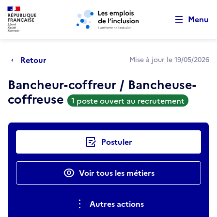
Retour au début de la page
Panneau de gestion des cookies
Aller au menu principal
Aller au contenu principal
Menu
Retour
Mise à jour le 19/05/2026
Bancheur-coffreur / Bancheuse-
coffreuse
1 poste ouvert au recrutement
Actions rapides
Postuler
Voir tous les métiers
Autres actions