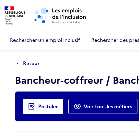
Retour au début de la page
Panneau de gestion des cookies
Aller au menu principal
Aller au contenu principal
Rechercher un emploi inclusif
Rechercher des pres
Retour
Bancheur-coffreur / Ban
Actions rapides
Postuler
Voir tous les métiers