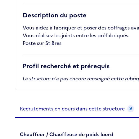
Description du poste
Vous aidez à fabriquer et poser des coffrages av
Vous réalisez les joints entre les préfabriqués.
Poste sur St Bres
Profil recherché et prérequis
La structure n'a pas encore renseigné cette rubri
Recrutements de la structure
slide
1
of 1
Recrutements en cours dans cette structure
9
Chauffeur / Chauffeuse de poids lourd