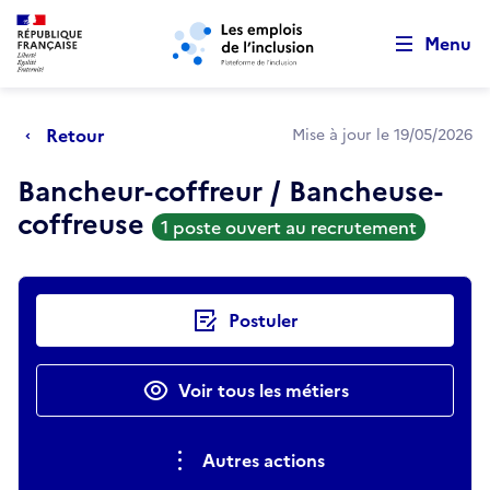
Retour au début de la page
Panneau de gestion des cookies
Aller au menu principal
Aller au contenu principal
Menu
Retour
Mise à jour le 19/05/2026
Bancheur-coffreur / Bancheuse-
coffreuse
1 poste ouvert au recrutement
Actions rapides
Postuler
Voir tous les métiers
Autres actions