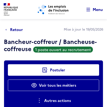
Retour au début de la page
Panneau de gestion des cookies
Aller au menu principal
Aller au contenu principal
Menu
Retour
Mise à jour le 19/05/2026
Bancheur-coffreur / Bancheuse-
coffreuse
1 poste ouvert au recrutement
Actions rapides
Postuler
Voir tous les métiers
Autres actions