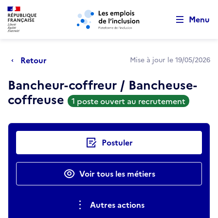
Retour au début de la page
Panneau de gestion des cookies
Aller au menu principal
Aller au contenu principal
Menu
Retour
Mise à jour le 19/05/2026
Bancheur-coffreur / Bancheuse-
coffreuse
1 poste ouvert au recrutement
Actions rapides
Postuler
Voir tous les métiers
Autres actions