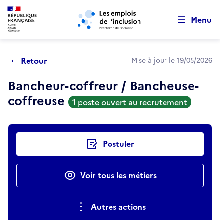
Retour au début de la page
Panneau de gestion des cookies
Aller au menu principal
Aller au contenu principal
Menu
Retour
Mise à jour le 19/05/2026
Bancheur-coffreur / Bancheuse-
coffreuse
1 poste ouvert au recrutement
Actions rapides
Postuler
Voir tous les métiers
Autres actions