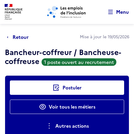
Retour au début de la page
Panneau de gestion des cookies
Aller au menu principal
Aller au contenu principal
Menu
Retour
Mise à jour le 19/05/2026
Bancheur-coffreur / Bancheuse-
coffreuse
1 poste ouvert au recrutement
Actions rapides
Postuler
Voir tous les métiers
Autres actions