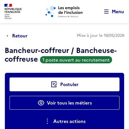
Retour au début de la page
Panneau de gestion des cookies
Aller au menu principal
Aller au contenu principal
Menu
Retour
Mise à jour le 19/05/2026
Bancheur-coffreur / Bancheuse-
coffreuse
1 poste ouvert au recrutement
Actions rapides
Postuler
Voir tous les métiers
Autres actions