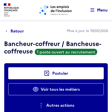
Retour au début de la page
Panneau de gestion des cookies
Aller au menu principal
Aller au contenu principal
Menu
Retour
Mise à jour le 19/05/2026
Bancheur-coffreur / Bancheuse-
coffreuse
1 poste ouvert au recrutement
Actions rapides
Postuler
Voir tous les métiers
Autres actions