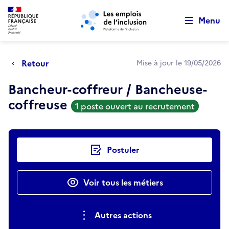
Retour au début de la page
Panneau de gestion des cookies
Aller au menu principal
Aller au contenu principal
Menu
Retour
Mise à jour le 19/05/2026
Bancheur-coffreur / Bancheuse-
coffreuse
1 poste ouvert au recrutement
Actions rapides
Postuler
Voir tous les métiers
Autres actions