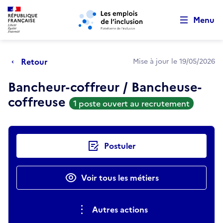
Retour au début de la page
Panneau de gestion des cookies
Aller au menu principal
Aller au contenu principal
Menu
Retour
Mise à jour le 19/05/2026
Bancheur-coffreur / Bancheuse-
coffreuse
1 poste ouvert au recrutement
Actions rapides
Postuler
Voir tous les métiers
Autres actions