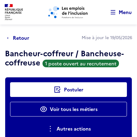
Retour au début de la page
Panneau de gestion des cookies
Aller au menu principal
Aller au contenu principal
Menu
Retour
Mise à jour le 19/05/2026
Bancheur-coffreur / Bancheuse-
coffreuse
1 poste ouvert au recrutement
Actions rapides
Postuler
Voir tous les métiers
Autres actions