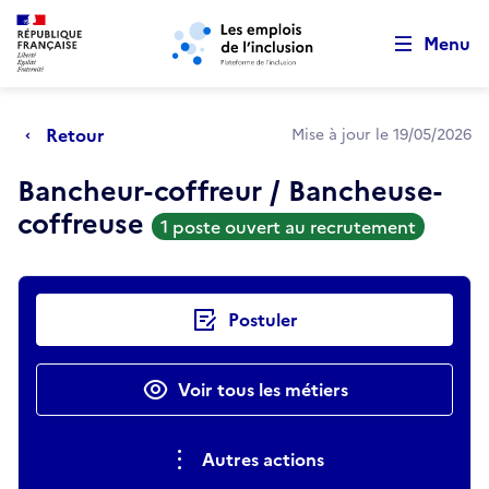
Retour au début de la page
Panneau de gestion des cookies
Aller au menu principal
Aller au contenu principal
Menu
Retour
Mise à jour le 19/05/2026
Bancheur-coffreur / Bancheuse-
coffreuse
1 poste ouvert au recrutement
Actions rapides
Postuler
Voir tous les métiers
Autres actions