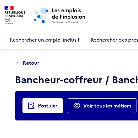
Retour au début de la page
Panneau de gestion des cookies
Aller au menu principal
Aller au contenu principal
Rechercher un emploi inclusif
Rechercher des pres
Retour
Bancheur-coffreur / Ban
Actions rapides
Postuler
Voir tous les métiers