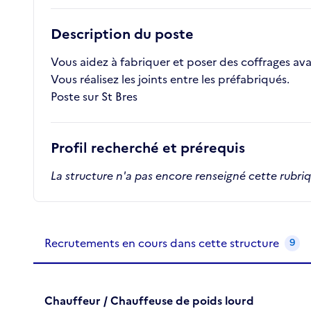
Description du poste
Vous aidez à fabriquer et poser des coffrages av
Vous réalisez les joints entre les préfabriqués.
Poste sur St Bres
Profil recherché et prérequis
La structure n'a pas encore renseigné cette rubri
Recrutements de la structure
slide
1
of 1
Recrutements en cours dans cette structure
9
Chauffeur / Chauffeuse de poids lourd