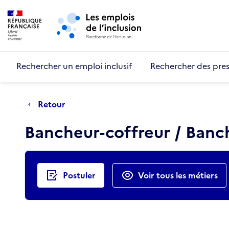
Retour au début de la page
Panneau de gestion des cookies
Aller au menu principal
Aller au contenu principal
Rechercher un emploi inclusif
Rechercher des pres
Retour
Bancheur-coffreur / Ban
Actions rapides
Postuler
Voir tous les métiers