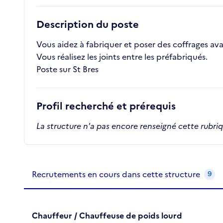
Description du poste
Vous aidez à fabriquer et poser des coffrages av
Vous réalisez les joints entre les préfabriqués.
Poste sur St Bres
Profil recherché et prérequis
La structure n'a pas encore renseigné cette rubri
Recrutements de la structure
slide
1
of 1
Recrutements en cours dans cette structure
9
Chauffeur / Chauffeuse de poids lourd