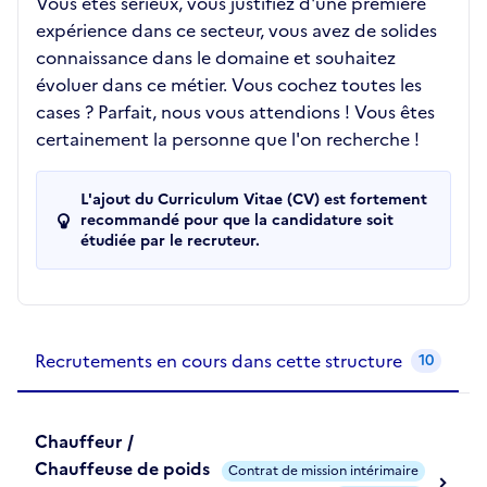
Vous êtes sérieux, vous justifiez d'une première
expérience dans ce secteur, vous avez de solides
connaissance dans le domaine et souhaitez
évoluer dans ce métier. Vous cochez toutes les
cases ? Parfait, nous vous attendions ! Vous êtes
certainement la personne que l'on recherche !
L'ajout du Curriculum Vitae (CV) est fortement
recommandé pour que la candidature soit
étudiée par le recruteur.
Recrutements de la structure
slide
1
of 1
Recrutements en cours dans cette structure
10
Chauffeur /
Chauffeuse de poids
Contrat de mission intérimaire