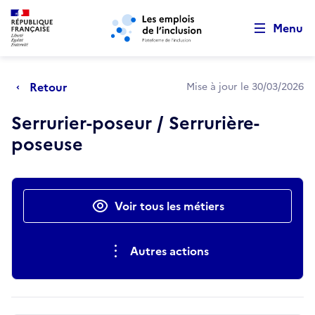
Retour au début de la page
Panneau de gestion des cookies
Aller au menu principal
Aller au contenu principal
Menu
Retour
Mise à jour le 30/03/2026
Serrurier-poseur / Serrurière-
poseuse
Actions rapides
Voir tous les métiers
Autres actions