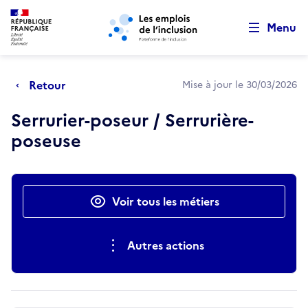
Retour au début de la page
Panneau de gestion des cookies
Aller au menu principal
Aller au contenu principal
Menu
Retour
Mise à jour le 30/03/2026
Serrurier-poseur / Serrurière-
poseuse
Actions rapides
Voir tous les métiers
Autres actions