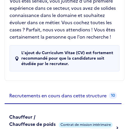
Vous êtes sérieux, vous justifiez d'une première
expérience dans ce secteur, vous avez de solides
connaissance dans le domaine et souhaitez
évoluer dans ce métier. Vous cochez toutes les
cases ? Parfait, nous vous attendions ! Vous êtes
certainement la personne que l'on recherche !
L'ajout du Curriculum Vitae (CV) est fortement
recommandé pour que la candidature soit
étudiée par le recruteur.
Recrutements de la structure
slide
1
of 1
Recrutements en cours dans cette structure
10
Chauffeur /
Chauffeuse de poids
Contrat de mission intérimaire