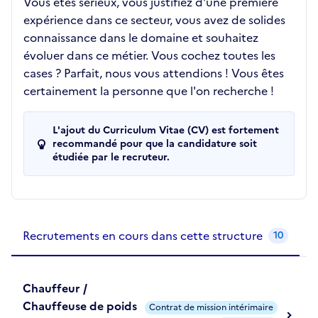
Vous êtes sérieux, vous justifiez d'une première
expérience dans ce secteur, vous avez de solides
connaissance dans le domaine et souhaitez
évoluer dans ce métier. Vous cochez toutes les
cases ? Parfait, nous vous attendions ! Vous êtes
certainement la personne que l'on recherche !
L'ajout du Curriculum Vitae (CV) est fortement
recommandé pour que la candidature soit
étudiée par le recruteur.
Recrutements de la structure
slide
1
of 1
Recrutements en cours dans cette structure
10
Chauffeur /
Chauffeuse de poids
Contrat de mission intérimaire