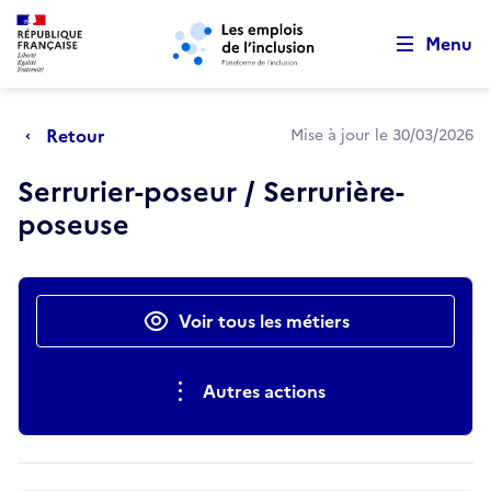
Retour au début de la page
Panneau de gestion des cookies
Aller au menu principal
Aller au contenu principal
Menu
Retour
Mise à jour le 30/03/2026
Serrurier-poseur / Serrurière-
poseuse
Actions rapides
Voir tous les métiers
Autres actions