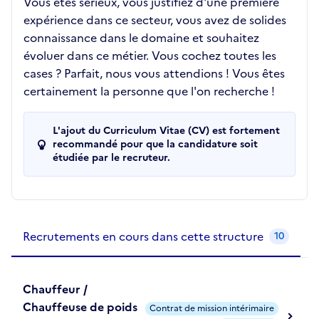
Vous êtes sérieux, vous justifiez d'une première
expérience dans ce secteur, vous avez de solides
connaissance dans le domaine et souhaitez
évoluer dans ce métier. Vous cochez toutes les
cases ? Parfait, nous vous attendions ! Vous êtes
certainement la personne que l'on recherche !
L'ajout du Curriculum Vitae (CV) est fortement
recommandé pour que la candidature soit
étudiée par le recruteur.
Recrutements de la structure
slide
1
of 1
Recrutements en cours dans cette structure
10
Chauffeur /
Chauffeuse de poids
Contrat de mission intérimaire