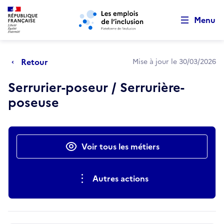
Retour au début de la page
Panneau de gestion des cookies
Aller au menu principal
Aller au contenu principal
Menu
Retour
Mise à jour le 30/03/2026
Serrurier-poseur / Serrurière-
poseuse
Actions rapides
Voir tous les métiers
Autres actions