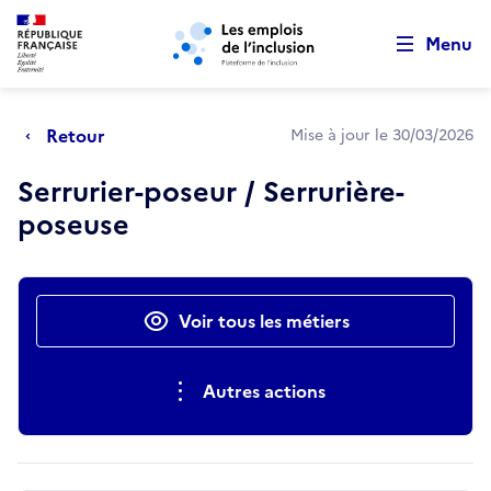
Retour au début de la page
Panneau de gestion des cookies
Aller au menu principal
Aller au contenu principal
Menu
Retour
Mise à jour le 30/03/2026
Serrurier-poseur / Serrurière-
poseuse
Actions rapides
Voir tous les métiers
Autres actions