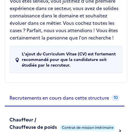
Vous êtes sérieux, vous justifiez d'une première
expérience dans ce secteur, vous avez de solides
connaissance dans le domaine et souhaitez
évoluer dans ce métier. Vous cochez toutes les
cases ? Parfait, nous vous attendions ! Vous êtes
certainement la personne que l'on recherche !
L'ajout du Curriculum Vitae (CV) est fortement
recommandé pour que la candidature soit
étudiée par le recruteur.
Recrutements de la structure
slide
1
of 1
Recrutements en cours dans cette structure
10
Chauffeur /
Chauffeuse de poids
Contrat de mission intérimaire