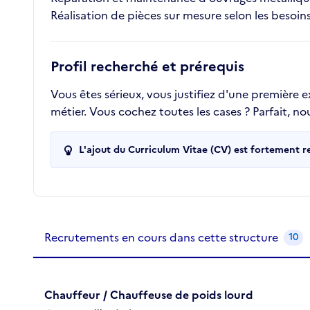
Réalisation de pièces sur mesure selon les besoins
Profil recherché et prérequis
Vous êtes sérieux, vous justifiez d'une première
métier. Vous cochez toutes les cases ? Parfait, n
L'ajout du Curriculum Vitae (CV) est fortement 
Recrutements de la structure
slide
1
of 1
Recrutements en cours dans cette structure
10
Chauffeur / Chauffeuse de poids lourd