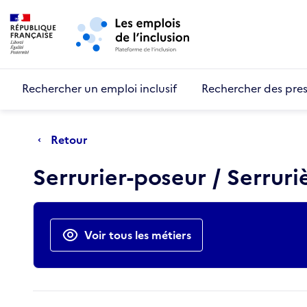
Retour au début de la page
Panneau de gestion des cookies
Aller au menu principal
Aller au contenu principal
Rechercher un emploi inclusif
Rechercher des pres
Retour
Serrurier-poseur / Serrur
Actions rapides
Voir tous les métiers