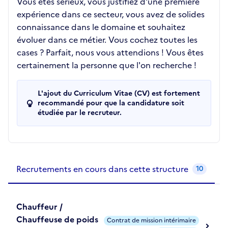
Vous êtes sérieux, vous justifiez d'une première
expérience dans ce secteur, vous avez de solides
connaissance dans le domaine et souhaitez
évoluer dans ce métier. Vous cochez toutes les
cases ? Parfait, nous vous attendions ! Vous êtes
certainement la personne que l'on recherche !
L'ajout du Curriculum Vitae (CV) est fortement
recommandé pour que la candidature soit
étudiée par le recruteur.
Recrutements de la structure
slide
1
of 1
Recrutements en cours dans cette structure
10
Chauffeur /
Chauffeuse de poids
Contrat de mission intérimaire