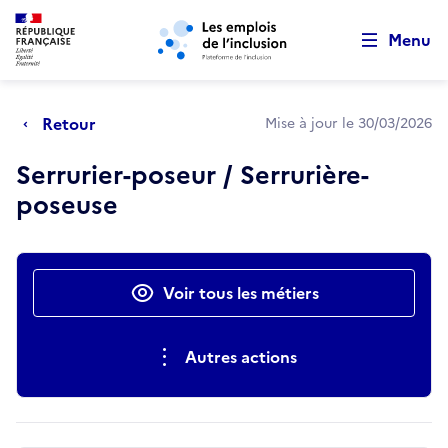
Retour au début de la page
Panneau de gestion des cookies
Aller au menu principal
Aller au contenu principal
Menu
Retour
Mise à jour le 30/03/2026
Serrurier-poseur / Serrurière-
poseuse
Actions rapides
Voir tous les métiers
Autres actions