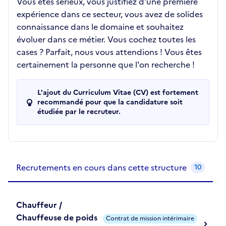
Vous êtes sérieux, vous justifiez d'une première
expérience dans ce secteur, vous avez de solides
connaissance dans le domaine et souhaitez
évoluer dans ce métier. Vous cochez toutes les
cases ? Parfait, nous vous attendions ! Vous êtes
certainement la personne que l'on recherche !
L'ajout du Curriculum Vitae (CV) est fortement
recommandé pour que la candidature soit
étudiée par le recruteur.
Recrutements de la structure
slide
1
of 1
Recrutements en cours dans cette structure
10
Chauffeur /
Chauffeuse de poids
Contrat de mission intérimaire