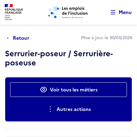
Retour au début de la page
Panneau de gestion des cookies
Aller au menu principal
Aller au contenu principal
Menu
Retour
Mise à jour le 30/03/2026
Serrurier-poseur / Serrurière-
poseuse
Actions rapides
Voir tous les métiers
Autres actions