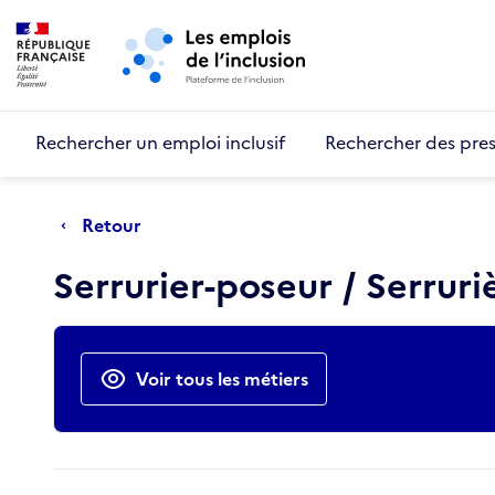
Retour au début de la page
Panneau de gestion des cookies
Aller au menu principal
Aller au contenu principal
Rechercher un emploi inclusif
Rechercher des pres
Retour
Serrurier-poseur / Serrur
Actions rapides
Voir tous les métiers