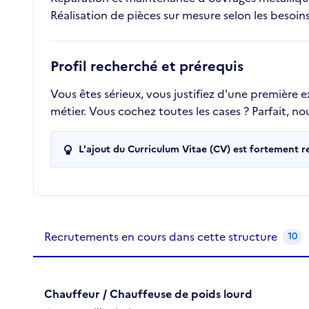
Réalisation de pièces sur mesure selon les besoins
Profil recherché et prérequis
Vous êtes sérieux, vous justifiez d'une première
métier. Vous cochez toutes les cases ? Parfait, n
L'ajout du Curriculum Vitae (CV) est fortement 
Recrutements de la structure
slide
1
of 1
Recrutements en cours dans cette structure
10
Chauffeur / Chauffeuse de poids lourd