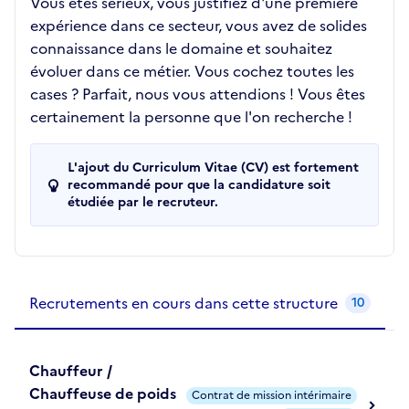
Vous êtes sérieux, vous justifiez d'une première
expérience dans ce secteur, vous avez de solides
connaissance dans le domaine et souhaitez
évoluer dans ce métier. Vous cochez toutes les
cases ? Parfait, nous vous attendions ! Vous êtes
certainement la personne que l'on recherche !
L'ajout du Curriculum Vitae (CV) est fortement
recommandé pour que la candidature soit
étudiée par le recruteur.
Recrutements de la structure
slide
1
of 1
Recrutements en cours dans cette structure
10
Chauffeur /
Chauffeuse de poids
Contrat de mission intérimaire