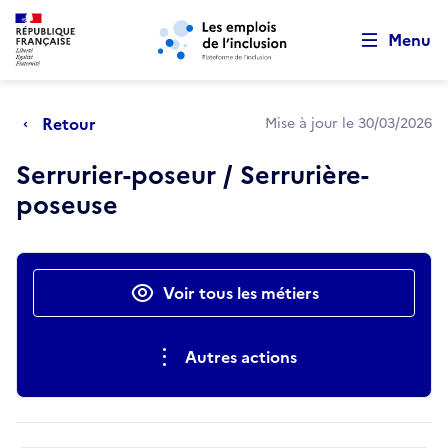
Retour au début de la page
Panneau de gestion des cookies
Aller au menu principal
Aller au contenu principal
Menu
Retour
Mise à jour le 30/03/2026
Serrurier-poseur / Serrurière-
poseuse
Actions rapides
Voir tous les métiers
Autres actions