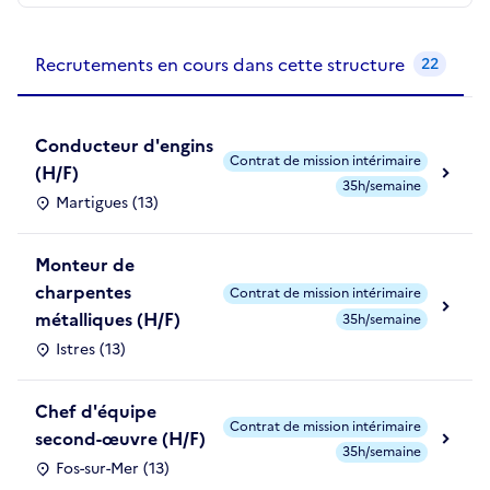
Recrutements de la structure
slide
1
of 1
Recrutements en cours dans cette structure
22
Conducteur d'engins
Contrat de mission intérimaire
(H/F)
35h/semaine
Martigues (13)
Monteur de
charpentes
Contrat de mission intérimaire
métalliques (H/F)
35h/semaine
Istres (13)
Chef d'équipe
Contrat de mission intérimaire
second-œuvre (H/F)
35h/semaine
Fos-sur-Mer (13)