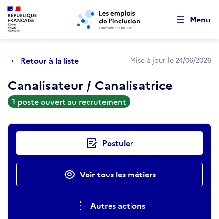
Retour au début de la page
Panneau de gestion des cookies
Aller au menu principal
Aller au contenu principal
Menu
Retour à la liste
Mise à jour le 24/06/2026
Canalisateur / Canalisatrice
1 poste ouvert au recrutement
Actions rapides
Postuler
Voir tous les métiers
Autres actions