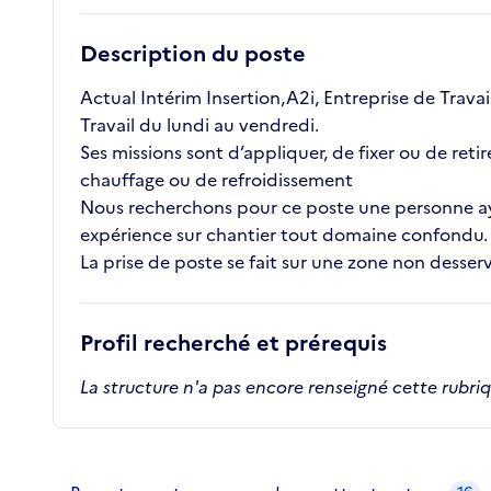
Description du poste
Actual Intérim Insertion,A2i, Entreprise de Trava
Travail du lundi au vendredi.
Ses missions sont d’appliquer, de fixer ou de ret
chauffage ou de refroidissement
Nous recherchons pour ce poste une personne ayan
expérience sur chantier tout domaine confondu.
La prise de poste se fait sur une zone non desser
Profil recherché et prérequis
La structure n'a pas encore renseigné cette rubri
Recrutements de la structure
slide
1
of 1