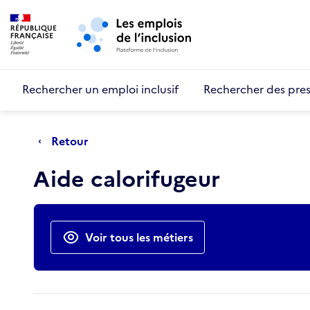
Retour au début de la page
Panneau de gestion des cookies
Aller au menu principal
Aller au contenu principal
Rechercher un emploi inclusif
Rechercher des pres
Retour
Aide calorifugeur
Actions rapides
Voir tous les métiers