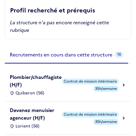
Profil recherché et prérequis
La structure n'a pas encore renseigné cette
rubrique
Recrutements de la structure
slide
1
of 1
Recrutements en cours dans cette structure
16
Plombier/chauffagiste
Contrat de mission intérimaire
(H/F)
35h/semaine
Quiberon (56)
Devenez menuisier
Contrat de mission intérimaire
agenceur (H/F)
35h/semaine
Lorient (56)