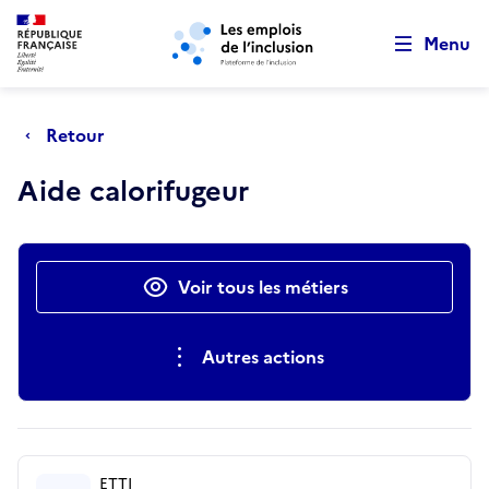
Retour au début de la page
Panneau de gestion des cookies
Aller au menu principal
Aller au contenu principal
Menu
Retour
Aide calorifugeur
Actions rapides
Voir tous les métiers
Autres actions
ETTI