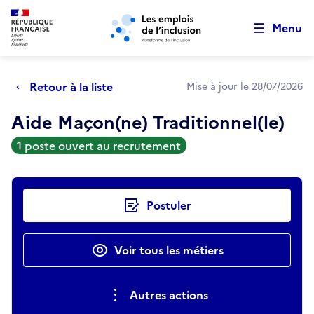
Retour au début de la page
Panneau de gestion des cookies
Aller au menu principal
Aller au contenu principal
Menu
Retour à la liste
Mise à jour le 28/07/2026
Aide Maçon(ne) Traditionnel(le)
1 poste ouvert au recrutement
Actions rapides
Postuler
Voir tous les métiers
Autres actions