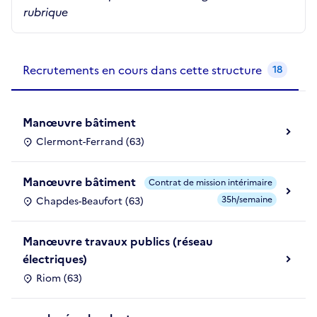
rubrique
Recrutements de la structure
slide
1
of 1
Recrutements en cours dans cette structure
18
Manœuvre bâtiment
Clermont-Ferrand (63)
Manœuvre bâtiment
Contrat de mission intérimaire
35h/semaine
Chapdes-Beaufort (63)
Manœuvre travaux publics (réseau
électriques)
Riom (63)