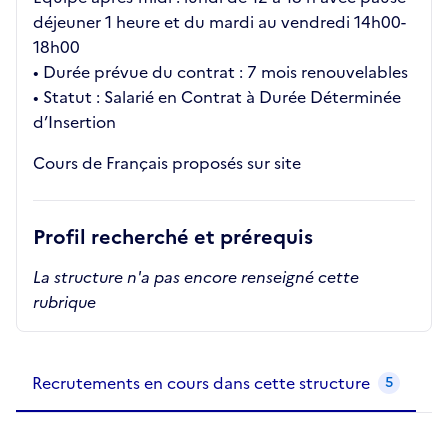
déjeuner 1 heure et du mardi au vendredi 14h00-
18h00
• Durée prévue du contrat : 7 mois renouvelables
• Statut : Salarié en Contrat à Durée Déterminée
d’Insertion
Cours de Français proposés sur site
Profil recherché et prérequis
La structure n'a pas encore renseigné cette
rubrique
Recrutements de la structure
slide
1
of 1
Recrutements en cours dans cette structure
5