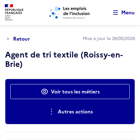
Retour au début de la page
Panneau de gestion des cookies
Aller au menu principal
Aller au contenu principal
Menu
Retour
Mise à jour le 26/05/2026
Agent de tri textile (Roissy-en-
Brie)
Actions rapides
Voir tous les métiers
Autres actions