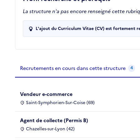
La structure n'a pas encore renseigné cette rubri
L'ajout du Curriculum Vitae (CV) est fortement 
Recrutements de la structure
slide
1
of 1
Recrutements en cours dans cette structure
4
Vendeur e-commerce
Saint-Symphorien-Sur-Coise (69)
Agent de collecte (Permis B)
Chazelles-sur-Lyon (42)