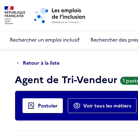
Retour au début de la page
Panneau de gestion des cookies
Aller au menu principal
Aller au contenu principal
Rechercher un emploi inclusif
Rechercher des pres
Retour à la liste
Agent de Tri-Vendeur
1 post
Actions rapides
Postuler
Voir tous les métiers