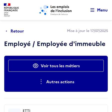
Retour au début de la page
Panneau de gestion des cookies
Aller au menu principal
Aller au contenu principal
Menu
Retour
Mise à jour le 17/07/2025
Employé / Employée d'immeuble
Actions rapides
Voir tous les métiers
Autres actions
ETTI