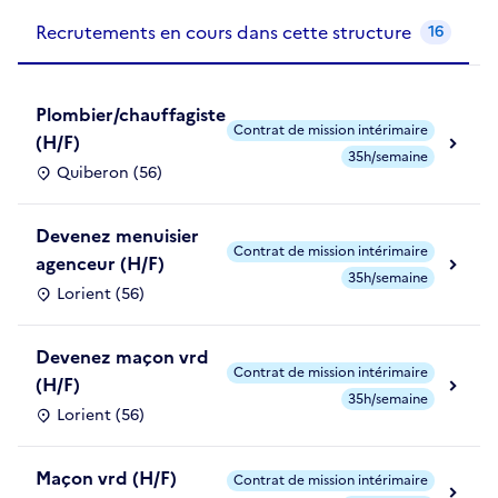
Recrutements de la structure
slide
1
of 1
Recrutements en cours dans cette structure
16
Plombier/chauffagiste
Contrat de mission intérimaire
(H/F)
35h/semaine
Quiberon (56)
Devenez menuisier
Contrat de mission intérimaire
agenceur (H/F)
35h/semaine
Lorient (56)
Devenez maçon vrd
Contrat de mission intérimaire
(H/F)
35h/semaine
Lorient (56)
Maçon vrd (H/F)
Contrat de mission intérimaire