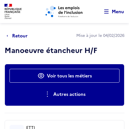
Retour au début de la page
Panneau de gestion des cookies
Aller au menu principal
Aller au contenu principal
Menu
Retour
Mise à jour le 04/02/2026
Manoeuvre étancheur H/F
Actions rapides
Voir tous les métiers
Autres actions
ETTI