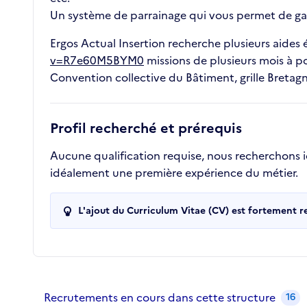
Un système de parrainage qui vous permet de gag
Ergos Actual Insertion recherche plusieurs aides 
v=R7e60M5BYM0
missions de plusieurs mois à po
Convention collective du Bâtiment, grille Bretagn
Profil recherché et prérequis
Aucune qualification requise, nous recherchons ic
idéalement une première expérience du métier.
L'ajout du Curriculum Vitae (CV) est fortement 
Recrutements de la structure
slide
1
of 1
Recrutements en cours dans cette structure
16